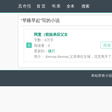
真奇怪
首 页
书 库
全本
搜索
“早睡早起”写的小说
阿意（前姐弟后父女
字数：6万字
1
阅读
阅读量：0
更新到：
骚穴
简介：
&emsp;&emsp;父亲调任京城，沈意
本站所有小说