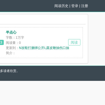
阅读历史
|
登录
|
注册
半点心
字数：1万字
3
阅读
阅读量：0
更新到：
N攻殴打捆绑公开L露皮鞭抽伤口抽
喜欢听他们这样叫 明明是长姐 身量小 脸也小 和他们关系也谈不上亲近 明
哥AI脑天才物理男很爱幻想但很清醒的林雨时，是个颜控。浪漫幻想，对
简介：
多读者欣赏。