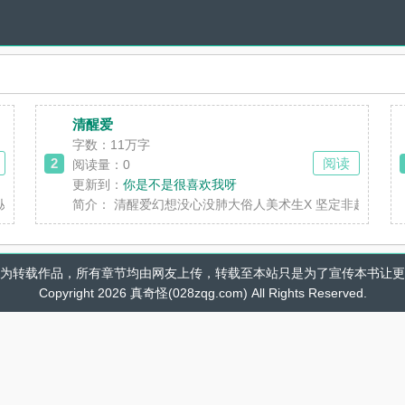
清醒爱
字数：11万字
2
阅读
阅读量：0
更新到：
你是不是很喜欢我呀
离开了从小生活的江南。完全骨科的一本?长姐 嫡姐 他们的阿姊 她其实不
简介：
清醒爱幻想没心没肺大俗人美术生X 坚定非超级大帅
为转载作品，所有章节均由网友上传，转载至本站只是为了宣传本书让更
Copyright 2026 真奇怪(028zqg.com) All Rights Reserved.