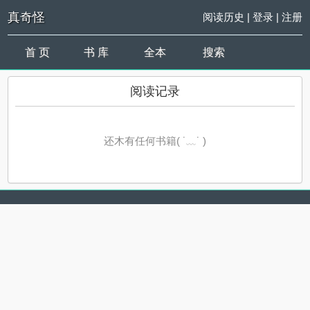
真奇怪
阅读历史
|
登录
|
注册
首 页
书 库
全本
搜索
阅读记录
还木有任何书籍( ˙﹏˙ )