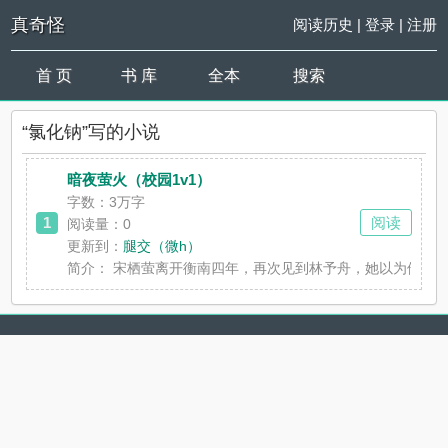
真奇怪
阅读历史
|
登录
|
注册
首 页
书 库
全本
搜索
“氯化钠”写的小说
暗夜萤火（校园1v1）
字数：3万字
1
阅读
阅读量：0
更新到：
腿交（微h）
简介：
宋栖萤离开衡南四年，再次见到林予舟，她以为他已经把