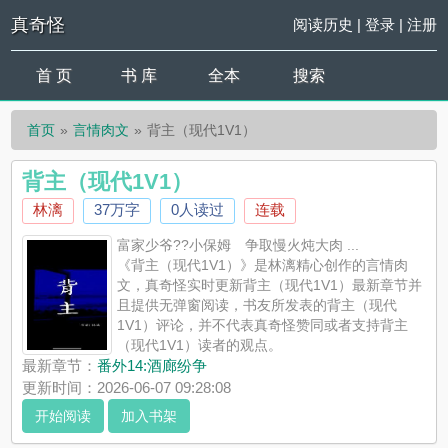
真奇怪
阅读历史
|
登录
|
注册
首 页
书 库
全本
搜索
首页
言情肉文
背主（现代1V1）
背主（现代1V1）
林漓
37万字
0人读过
连载
富家少爷??小保姆 争取慢火炖大肉 ...
《背主（现代1V1）》是林漓精心创作的言情肉
文，真奇怪实时更新背主（现代1V1）最新章节并
且提供无弹窗阅读，书友所发表的背主（现代
1V1）评论，并不代表真奇怪赞同或者支持背主
（现代1V1）读者的观点。
最新章节：
番外14:酒廊纷争
更新时间：2026-06-07 09:28:08
开始阅读
加入书架