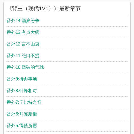
《背主（现代1V1）》最新章节
番外14:酒廊纷争
番外13:有点大病
番外12:言不由衷
番外11:绝口不提
番外10:戳破的气球
番外9:待办事项
番外8:针锋相对
番外7:丘比特之箭
番外6:耳鬓厮磨
番外5:得偿所愿