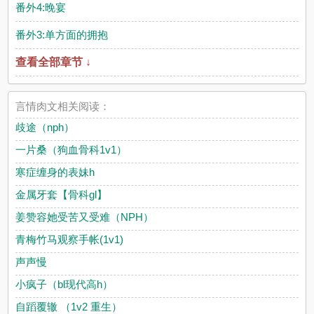
番外4:晚宴
番外3:单方面的拥抱
查看全部章节 ↓
言情肉文相关阅读：
歧途（nph）
一片桑（狗血骨科1v1）
寒症缠身的表妹h
金属牙套【骨科gl】
姜赞容她受苦又受难（NPH）
青梅竹马观察手帐(1v1)
声声慢
小疯子（bl现代高h）
自蹈覆辙 （1v2 重生）