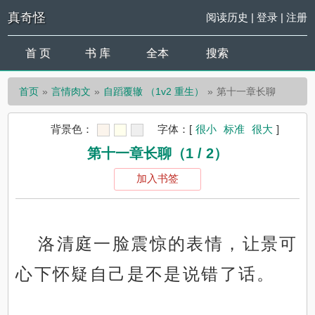
真奇怪
阅读历史
|
登录
|
注册
首 页
书 库
全本
搜索
首页
言情肉文
自蹈覆辙 （1v2 重生）
第十一章长聊
背景色：
字体：
[
很小
标准
很大
]
第十一章长聊（1 / 2）
加入书签
洛清庭一脸震惊的表情，让景可
心下怀疑自己是不是说错了话。