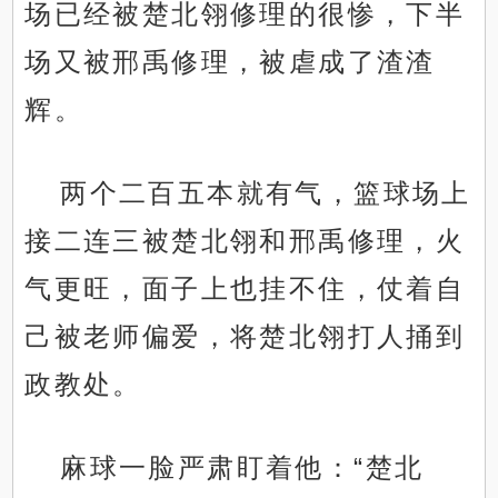
场已经被楚北翎修理的很惨，下半
场又被邢禹修理，被虐成了渣渣
辉。
两个二百五本就有气，篮球场上
接二连三被楚北翎和邢禹修理，火
气更旺，面子上也挂不住，仗着自
己被老师偏爱，将楚北翎打人捅到
政教处。
麻球一脸严肃盯着他：“楚北