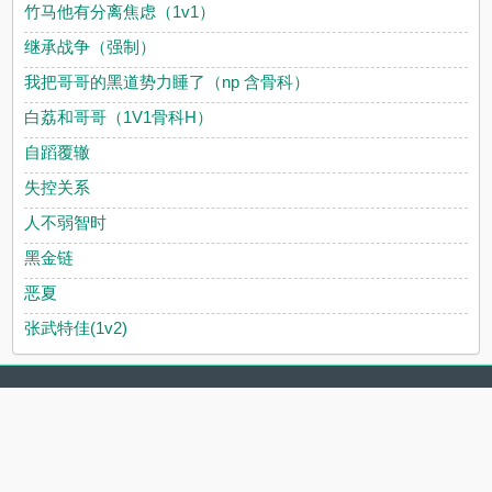
竹马他有分离焦虑（1v1）
继承战争（强制）
我把哥哥的黑道势力睡了（np 含骨科）
白荔和哥哥（1V1骨科H）
自蹈覆辙
失控关系
人不弱智时
黑金链
恶夏
张武特佳(1v2)