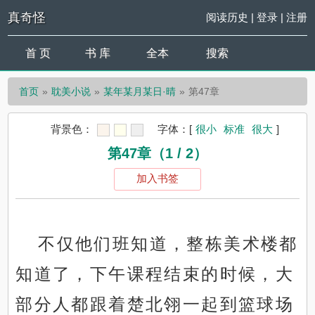
真奇怪
阅读历史
|
登录
|
注册
首 页
书 库
全本
搜索
首页
耽美小说
某年某月某日·晴
第47章
背景色：
字体：
[
很小
标准
很大
]
第47章（1 / 2）
加入书签
不仅他们班知道，整栋美术楼都
知道了，下午课程结束的时候，大
部分人都跟着楚北翎一起到篮球场