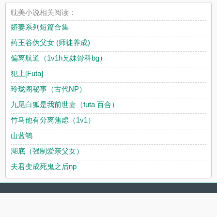
耽美小说相关阅读：
娇妻系列短篇合集
药王谷伪父女 (师徒养成)
偏离航道（1v1h兄妹骨科bg）
犯上[Futa]
玲珑阁秘事（古代NP）
九尾白狐是我前世妻（futa 百合）
竹马他有分离焦虑（1v1）
山蓝鸲
湖底（强制爱亲父女）
夫君变成死鬼之后np