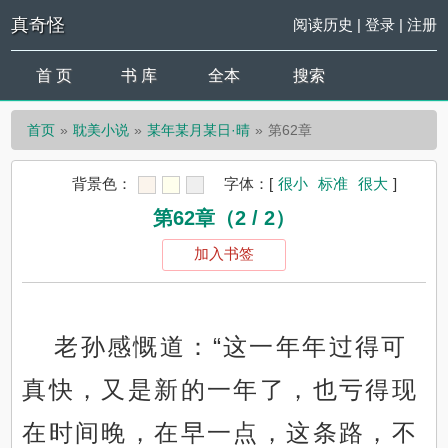
真奇怪
阅读历史
|
登录
|
注册
首 页
书 库
全本
搜索
首页
耽美小说
某年某月某日·晴
第62章
背景色：
字体：
[
很小
标准
很大
]
第62章（2 / 2）
加入书签
老孙感慨道：“这一年年过得可
真快，又是新的一年了，也亏得现
在时间晚，在早一点，这条路，不