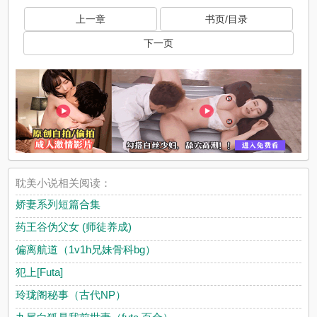
上一章
书页/目录
下一页
耽美小说相关阅读：
娇妻系列短篇合集
药王谷伪父女 (师徒养成)
偏离航道（1v1h兄妹骨科bg）
犯上[Futa]
玲珑阁秘事（古代NP）