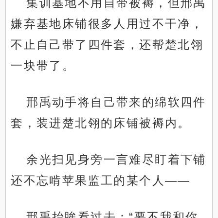
集训基地不用自带被褥，但邢禹
嫌弃基地床铺很多人用过不干净，
不止自己带了四件套，还帮楚北翎
一块带了。
邢禹动手将自己带来的绵软四件
套，装进楚北翎的床铺被褥内。
余光扫见身旁一言难尽盯着下铺
还不忘啃苹果监工的某个人——
邢禹抬眸看过去：“要不我和你