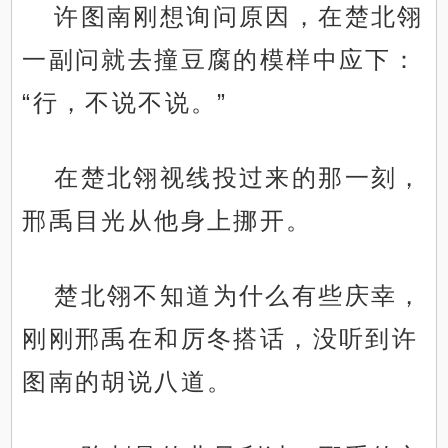
许图南刚想询问原因，在楚北翎
一副问就去撞豆腐的模样中应下：
“行，不说不说。”
在楚北翎视线投过来的那一刻，
邢禹目光从他身上挪开。
楚北翎不知道为什么有些庆幸，
刚刚邢禹在和厉冬搭话，没听到许
图南的胡说八道。