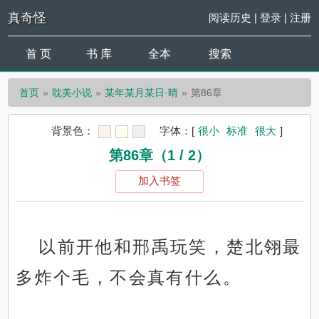
真奇怪
阅读历史
|
登录
|
注册
首 页
书 库
全本
搜索
首页
耽美小说
某年某月某日·晴
第86章
背景色：
字体：
[
很小
标准
很大
]
第86章（1 / 2）
加入书签
以前开他和邢禹玩笑，楚北翎最
多炸个毛，不会真有什么。