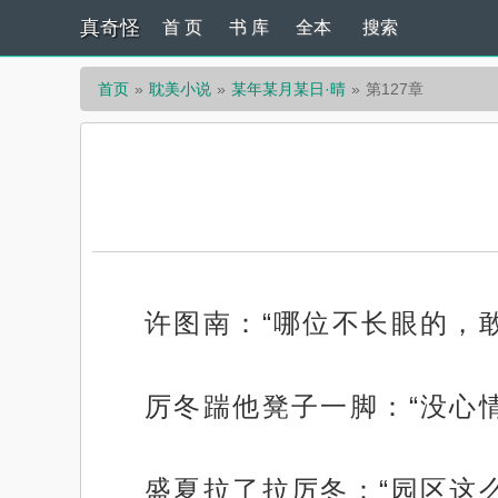
真奇怪
首 页
书 库
全本
搜索
首页
耽美小说
某年某月某日·晴
第127章
许图南：“哪位不长眼的，
厉冬踹他凳子一脚：“没心
盛夏拉了拉厉冬：“园区这