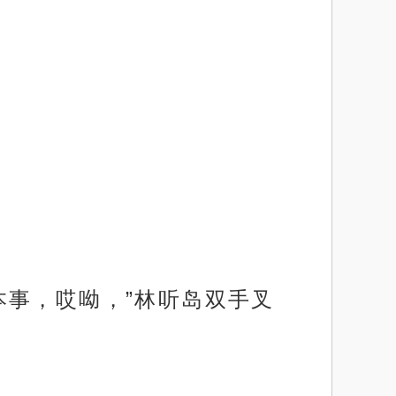
本事，哎呦，”林听岛双手叉