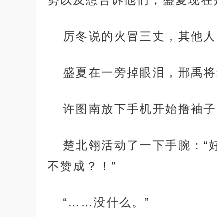
厉冬说的火冒三丈，其他人
盛夏在一旁掉眼泪，邢禹将
许图南放下手机开始撸袖子
楚北翎活动了一下手腕：“
不赞成？！”
“……没什么。”