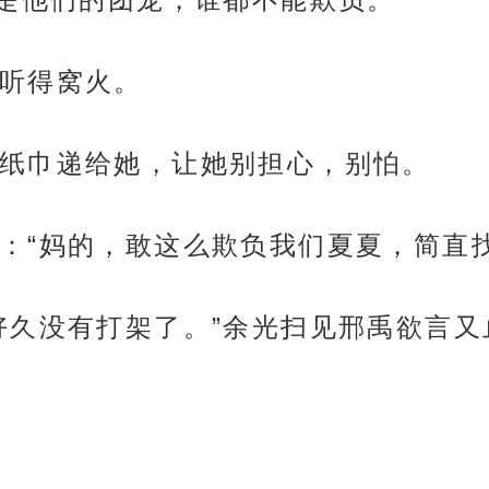
听得窝火。
纸巾递给她，让她别担心，别怕。
：“妈的，敢这么欺负我们夏夏，简直找
好久没有打架了。”余光扫见邢禹欲言又