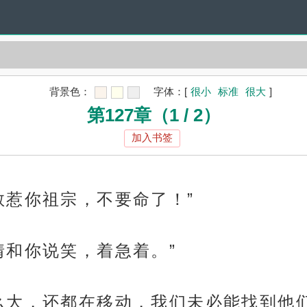
背景色：
字体：
[
很小
标准
很大
]
第127章（1 / 2）
加入书签
敢惹你祖宗，不要命了！”
情和你说笑，着急着。”
么大，还都在移动，我们未必能找到他