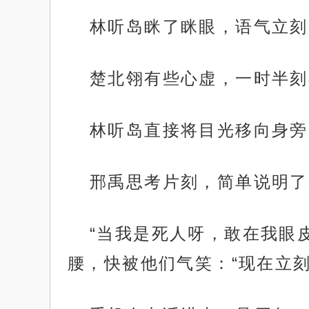
林听岛眯了眯眼，语气立刻
楚北翎有些心虚，一时半刻
林听岛直接将目光移向身旁
邢禹思考片刻，简单说明了
“当我是死人呀，敢在我眼
腰，快被他们气笑：“现在立