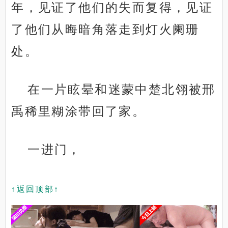
年，见证了他们的失而复得，见证
了他们从晦暗角落走到灯火阑珊
处。
在一片眩晕和迷蒙中楚北翎被邢
禹稀里糊涂带回了家。
一进门，
↑返回顶部↑