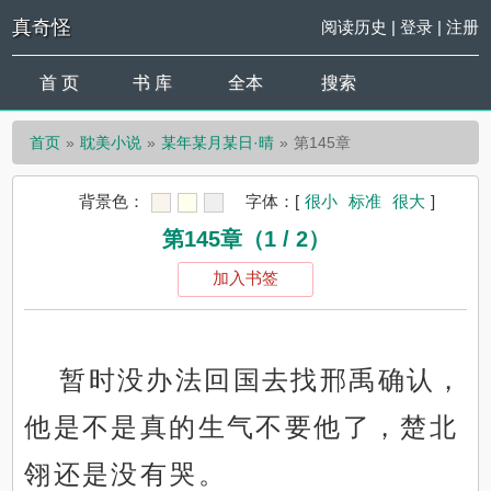
真奇怪
阅读历史
|
登录
|
注册
首 页
书 库
全本
搜索
首页
耽美小说
某年某月某日·晴
第145章
背景色：
字体：
[
很小
标准
很大
]
第145章（1 / 2）
加入书签
暂时没办法回国去找邢禹确认，
他是不是真的生气不要他了，楚北
翎还是没有哭。