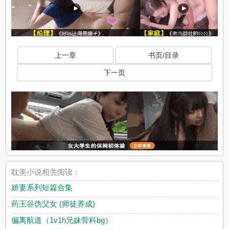
上一章
书页/目录
下一页
耽美小说相关阅读：
娇妻系列短篇合集
药王谷伪父女 (师徒养成)
偏离航道（1v1h兄妹骨科bg）