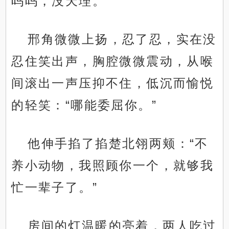
呜呜，没天理。”
邢角微微上扬，忍了忍，实在没
忍住笑出声，胸腔微微震动，从喉
间滚出一声压抑不住，低沉而愉悦
的轻笑：“哪能委屈你。”
他伸手掐了掐楚北翎两颊：“不
养小动物，我照顾你一个，就够我
忙一辈子了。”
房间的灯温暖的亮着，两人吃过