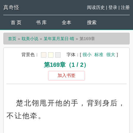
真奇怪
阅读历史
|
登录
|
注册
首 页
书 库
全本
搜索
首页
耽美小说
某年某月某日·晴
第169章
背景色：
字体：
[
很小
标准
很大
]
第169章（1 / 2）
加入书签
楚北翎甩开他的手，背到身后，
不让他牵。