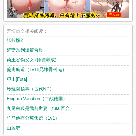
言情肉文相关阅读：
张柠檬2
娇妻系列短篇合集
药王谷伪父女 (师徒养成)
偏离航道（1v1h兄妹骨科bg）
犯上[Futa]
玲珑阁秘事（古代NP）
Enigma Variation（二战德国）
九尾白狐是我前世妻（futa 百合）
竹马他有分离焦虑（1v1）
山蓝鸲