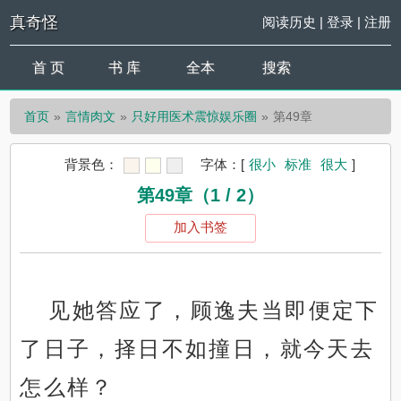
真奇怪
阅读历史
|
登录
|
注册
首 页
书 库
全本
搜索
首页
言情肉文
只好用医术震惊娱乐圈
第49章
背景色：
字体：
[
很小
标准
很大
]
第49章（1 / 2）
加入书签
见她答应了，顾逸夫当即便定下
了日子，择日不如撞日，就今天去
怎么样？