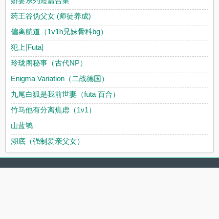
娇妻系列短篇合集
药王谷伪父女 (师徒养成)
偏离航道（1v1h兄妹骨科bg）
犯上[Futa]
玲珑阁秘事（古代NP）
Enigma Variation（二战德国）
九尾白狐是我前世妻（futa 百合）
竹马他有分离焦虑（1v1）
山蓝鸲
湖底（强制爱亲父女）