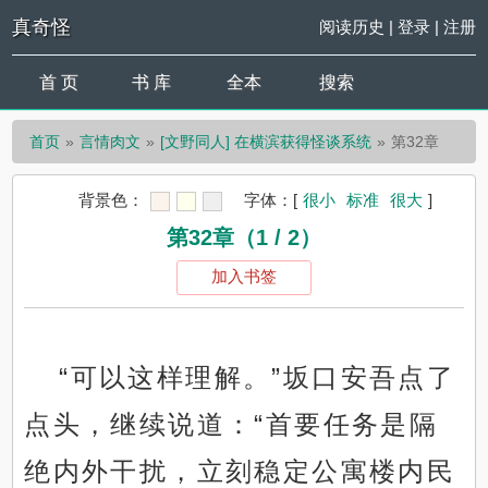
真奇怪
阅读历史
|
登录
|
注册
首 页
书 库
全本
搜索
首页
言情肉文
[文野同人] 在横滨获得怪谈系统
第32章
背景色：
字体：
[
很小
标准
很大
]
第32章（1 / 2）
加入书签
“可以这样理解。”坂口安吾点了
点头，继续说道：“首要任务是隔
绝内外干扰，立刻稳定公寓楼内民