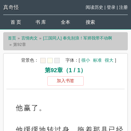
真奇怪
阅读历史
|
登录
|
注册
首 页
书 库
全本
搜索
首页
言情肉文
[三国同人] 奉先别浪！军师我带不动啊
第92章
背景色：
字体：
[
很小
标准
很大
]
第92章（1 / 1）
加入书签
他赢了。
他缓缓地转过身，拖着那具已经