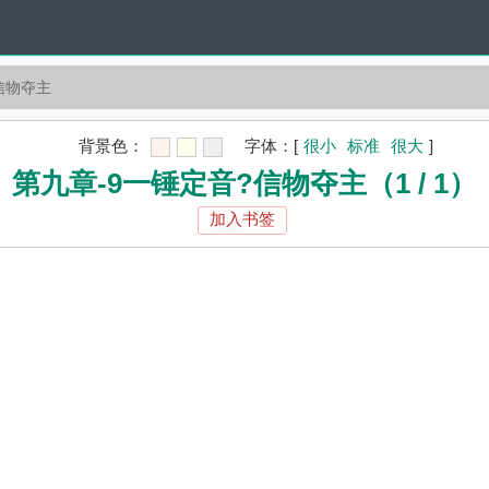
信物夺主
背景色：
字体：
[
很小
标准
很大
]
第九章-9一锤定音?信物夺主（1 / 1）
加入书签