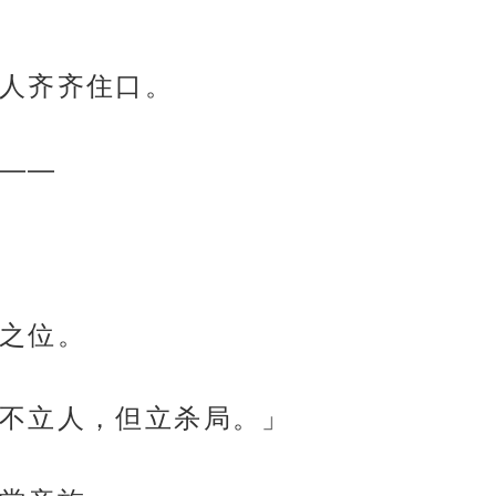
人齐齐住口。
——
之位。
不立人，但立杀局。」