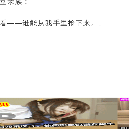
堂亲族：
看——谁能从我手里抢下来。」