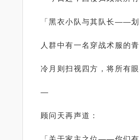
「黑衣小队与其队长——划
人群中有一名穿战术服的青
冷月则扫视四方，将所有眼
—
顾问天再声道：
「关于家主之位——你们有