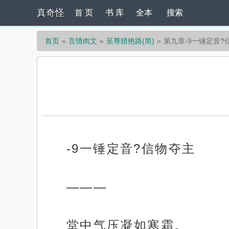
真奇怪
首 页
书 库
全本
搜索
首页
言情肉文
至尊猎艳路(简)
第九章-9一锤定音?
-9一锤定音?信物夺主
———
堂中气压凝如寒霜。