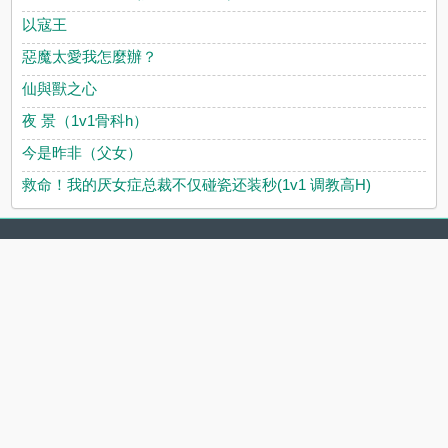
以寇王
惡魔太愛我怎麼辦？
仙與獸之心
夜 景（1v1骨科h）
今是昨非（父女）
救命！我的厌女症总裁不仅碰瓷还装秒(1v1 调教高H)