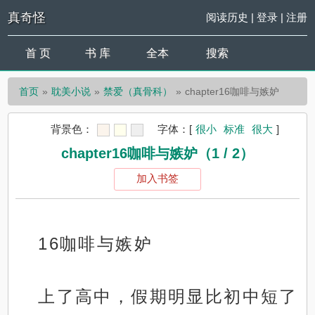
真奇怪
阅读历史
|
登录
|
注册
首 页
书 库
全本
搜索
首页
耽美小说
禁爱（真骨科）
chapter16咖啡与嫉妒
背景色：
字体：
[
很小
标准
很大
]
chapter16咖啡与嫉妒（1 / 2）
加入书签
16咖啡与嫉妒
上了高中，假期明显比初中短了