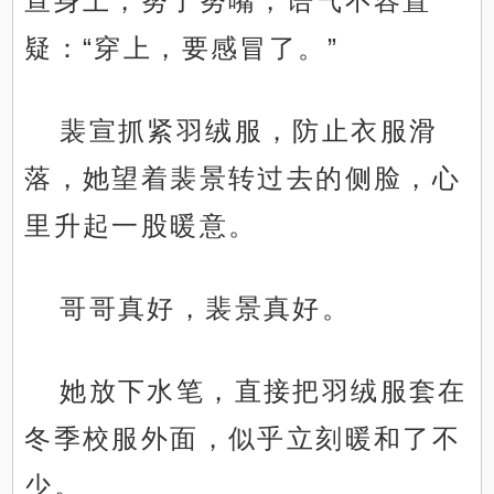
宣身上，努了努嘴，语气不容置
疑：“穿上，要感冒了。”
裴宣抓紧羽绒服，防止衣服滑
落，她望着裴景转过去的侧脸，心
里升起一股暖意。
哥哥真好，裴景真好。
她放下水笔，直接把羽绒服套在
冬季校服外面，似乎立刻暖和了不
少。