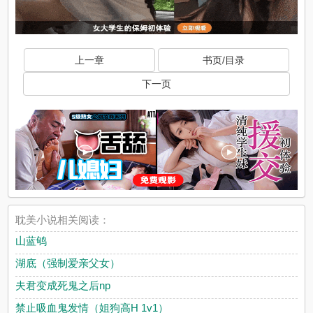
上一章
书页/目录
下一页
耽美小说相关阅读：
山蓝鸲
湖底（强制爱亲父女）
夫君变成死鬼之后np
禁止吸血鬼发情（姐狗高H 1v1）