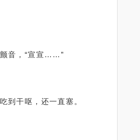
颤音，“宣宣……”
吃到干呕，还一直塞。