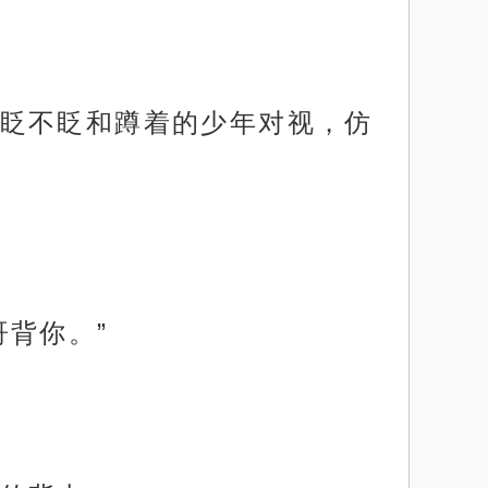
眨不眨和蹲着的少年对视，仿
背你。”