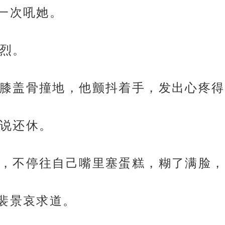
第一次吼她。
烈。
膝盖骨撞地，他颤抖着手，发出心疼得
说还休。
，不停往自己嘴里塞蛋糕，糊了满脸，
”裴景哀求道。