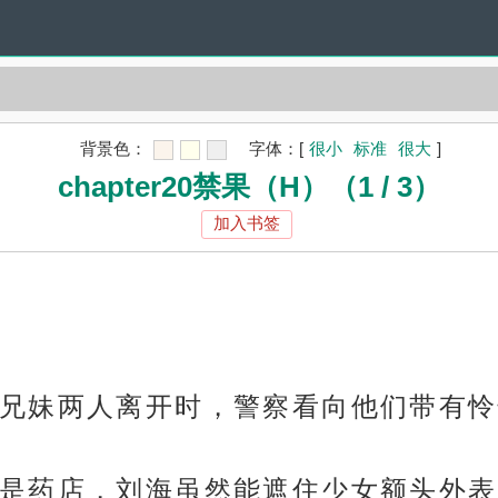
）
背景色：
字体：
[
很小
标准
很大
]
chapter20禁果（H）（1 / 3）
加入书签
兄妹两人离开时，警察看向他们带有怜
是药店，刘海虽然能遮住少女额头外表