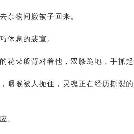
去杂物间搬被子回来。
巧休息的裴宣。
的花朵般背对着他，双膝跪地，手抓起
，咽喉被人扼住，灵魂正在经历撕裂的
应。