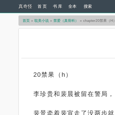
真奇怪
首 页
书 库
全本
搜索
首页
耽美小说
禁爱（真骨科）
chapter20禁果（H
20禁果（h）
李珍贵和裴晨被留在警局，
裴景牵着裴宣走了没两步就