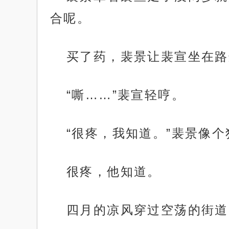
合呢。
买了药，裴景让裴宣坐在路
“嘶……”裴宣轻哼。
“很疼，我知道。”裴景像
很疼，他知道。
四月的凉风穿过空荡的街道