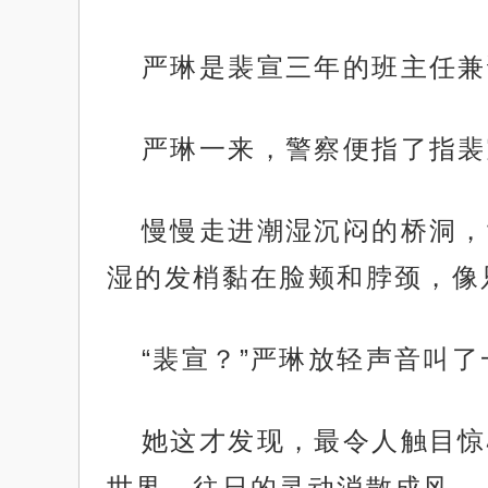
严琳是裴宣三年的班主任兼
严琳一来，警察便指了指裴
慢慢走进潮湿沉闷的桥洞，
湿的发梢黏在脸颊和脖颈，像
“裴宣？”严琳放轻声音叫了
她这才发现，最令人触目惊
世界，往日的灵动消散成风。