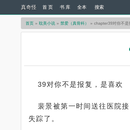
真奇怪
首 页
书 库
全本
搜索
首页
耽美小说
禁爱（真骨科）
chapter39对你
39对你不是报复，是喜欢
裴景被第一时间送往医院接
失踪了。