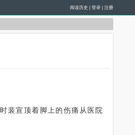
阅读历史
|
登录
|
注册
）
时裴宣顶着脚上的伤痛从医院