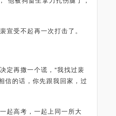
，“他被狗畜生拿刀扎伤腿了，
裴宣受不起再一次打击了。
决定再撒一个谎，“我找过裴
相信的话，你先跟我回家，过
一起高考，一起上同一所大