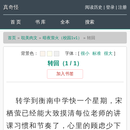
真奇怪
阅读历史
|
登录
|
注册
首 页
书 库
全本
搜索
首页
耽美肉文
暗夜萤火（校园1v1）
转回
背景色：
字体：
[
很小
标准
很大
]
转回（1 / 1）
加入书签
转学到衡南中学快一个星期，宋
栖萤已经能大致摸清每位老师的讲
课习惯和节奏了，心里的顾虑少下