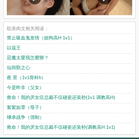
耽美肉文相关阅读：
禁止吸血鬼发情（姐狗高H 1v1）
以寇王
惡魔太愛我怎麼辦？
仙與獸之心
夜 景（1v1骨科h）
今是昨非（父女）
救命！我的厌女症总裁不仅碰瓷还装秒(1v1 调教高H)
絮絮如霏（母子）
继承战争（强制）
救命！我的厌女症总裁不仅碰瓷还装秒(调教高H 1v1)