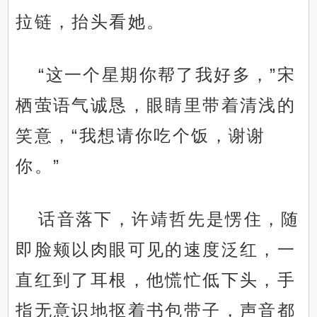
拉链，抬头看她。
“这一个星期你帮了我好多，”宋
栖萤语气诚恳，眼睛里带着清浅的
笑意，“我想请你吃个饭，谢谢
你。”
话音落下，许靖哲先是愣住，随
即脸颊以肉眼可见的速度泛红，一
直红到了耳根，他慌忙低下头，手
指无意识地抠着书包带子，声音都