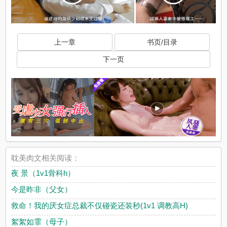
上一章
书页/目录
下一页
耽美肉文相关阅读：
夜 景（1v1骨科h）
今是昨非（父女）
救命！我的厌女症总裁不仅碰瓷还装秒(1v1 调教高H)
絮絮如霏（母子）