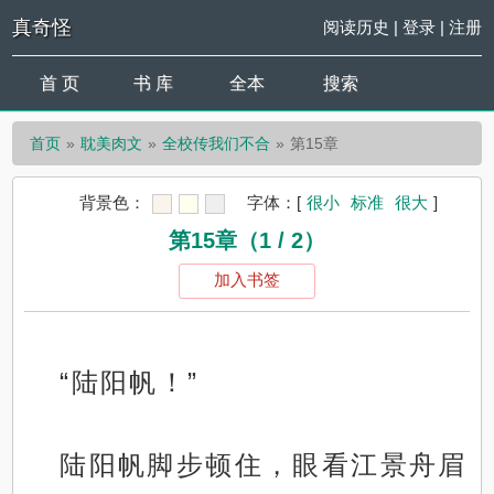
真奇怪
阅读历史
|
登录
|
注册
首 页
书 库
全本
搜索
首页
耽美肉文
全校传我们不合
第15章
背景色：
字体：
[
很小
标准
很大
]
第15章（1 / 2）
加入书签
“陆阳帆！”
陆阳帆脚步顿住，眼看江景舟眉