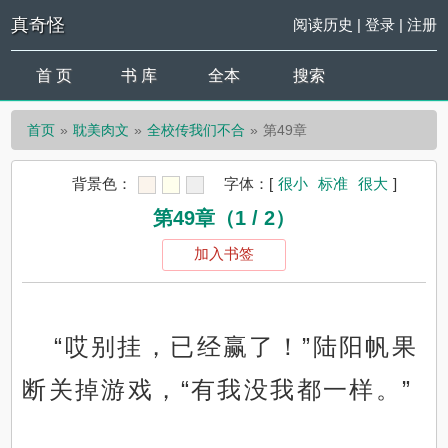
真奇怪
阅读历史
|
登录
|
注册
首 页
书 库
全本
搜索
首页
耽美肉文
全校传我们不合
第49章
背景色：
字体：
[
很小
标准
很大
]
第49章（1 / 2）
加入书签
“哎别挂，已经赢了！”陆阳帆果
断关掉游戏，“有我没我都一样。”