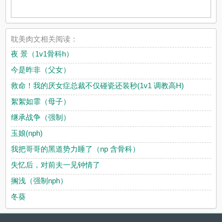
耽美肉文相关阅读：
夜 景（1v1骨科h）
今是昨非（父女）
救命！我的厌女症总裁不仅碰瓷还装秒(1v1 调教高H)
絮絮如霏（母子）
继承战争（强制）
玉娘(nph)
我把哥哥的黑道势力睡了（np 含骨科）
失忆后，对前夫一见钟情了
搁浅（强制nph）
冬葵