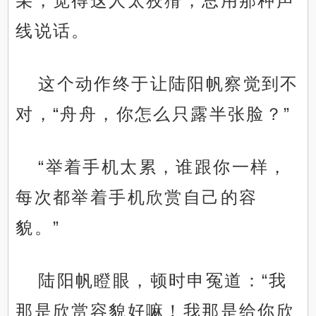
朵，觉得这人太狡猾，总用那种声
线说话。
这个动作终于让陆阳帆察觉到不
对，“舟舟，你怎么只露半张脸？”
“举着手机太累，谁跟你一样，
每次都举着手机欣赏自己的容
貌。”
陆阳帆瞪眼，顿时申冤道：“我
那是欣赏容貌好嘛！我那是给你欣