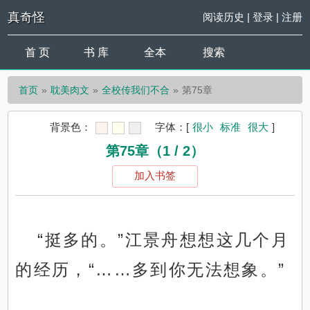
真奇怪
阅读历史
|
登录
|
注册
首 页
书 库
全本
搜索
首页
耽美肉文
全校传我们不合
第75章
背景色：
字体：
[
很小
标准
很大
]
第75章（1 / 2）
加入书签
“挺多的。”江景舟想想这几个月
的经历，“……多到你无法想象。”