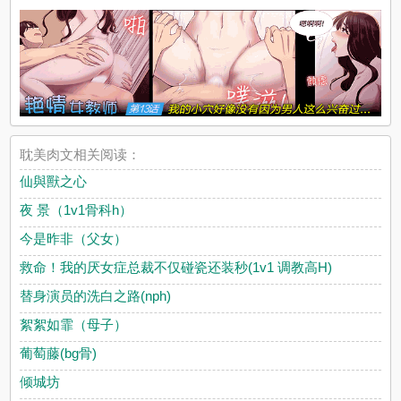
耽美肉文相关阅读：
仙與獸之心
夜 景（1v1骨科h）
今是昨非（父女）
救命！我的厌女症总裁不仅碰瓷还装秒(1v1 调教高H)
替身演员的洗白之路(nph)
絮絮如霏（母子）
葡萄藤(bg骨)
倾城坊