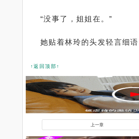
“没事了，姐姐在。”
她贴着林玲的头发轻言细语
↑返回顶部↑
上一章