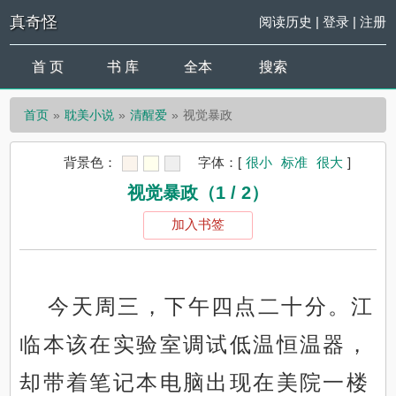
真奇怪
阅读历史
|
登录
|
注册
首 页
书 库
全本
搜索
首页
耽美小说
清醒爱
视觉暴政
背景色：
字体：
[
很小
标准
很大
]
视觉暴政（1 / 2）
加入书签
今天周三，下午四点二十分。江
临本该在实验室调试低温恒温器，
却带着笔记本电脑出现在美院一楼