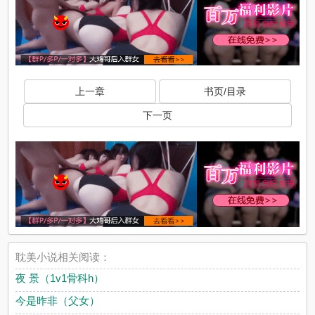
上一章
书页/目录
下一页
耽美小说相关阅读：
夜 景（1v1骨科h）
今是昨非（父女）