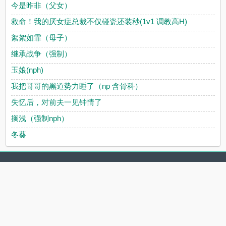
今是昨非（父女）
救命！我的厌女症总裁不仅碰瓷还装秒(1v1 调教高H)
絮絮如霏（母子）
继承战争（强制）
玉娘(nph)
我把哥哥的黑道势力睡了（np 含骨科）
失忆后，对前夫一见钟情了
搁浅（强制nph）
冬葵