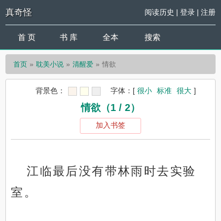
真奇怪
阅读历史
|
登录
|
注册
首 页
书 库
全本
搜索
首页
耽美小说
清醒爱
情欲
背景色：
字体：
[
很小
标准
很大
]
情欲（1 / 2）
加入书签
江临最后没有带林雨时去实验
室。