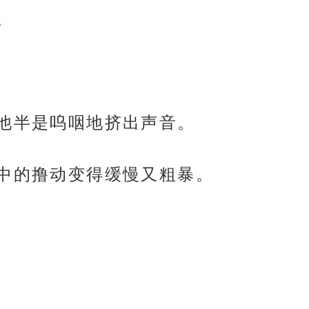
。
”他半是呜咽地挤出声音。
手中的撸动变得缓慢又粗暴。