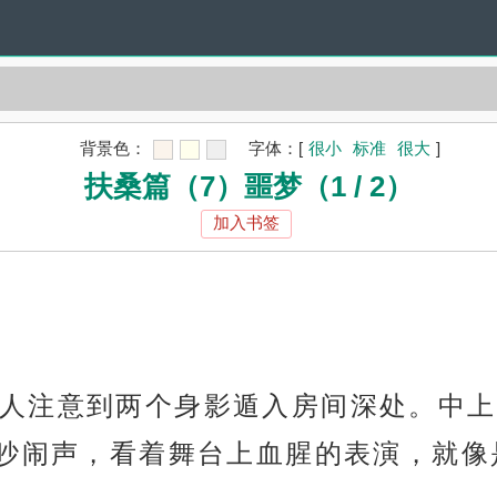
背景色：
字体：
[
很小
标准
很大
]
扶桑篇（7）噩梦（1 / 2）
加入书签
人注意到两个身影遁入房间深处。中上
吵闹声，看着舞台上血腥的表演，就像