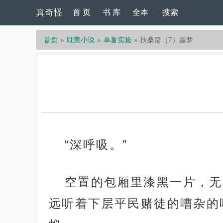
真奇怪
首 页
书 库
全本
搜索
首页
耽美小说
单盲实验
扶桑篇（7）噩梦
“深呼吸。”
空置的包厢里漆黑一片，无
远听着下层平民赌徒的嘈杂的