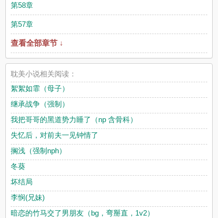
第58章
第57章
查看全部章节 ↓
耽美小说相关阅读：
絮絮如霏（母子）
继承战争（强制）
我把哥哥的黑道势力睡了（np 含骨科）
失忆后，对前夫一见钟情了
搁浅（强制nph）
冬葵
坏结局
李悯(兄妹)
暗恋的竹马交了男朋友（bg，弯掰直，1v2）