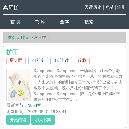
真奇怪
阅读历史
|
登录
|
注册
首 页
书 库
全本
搜索
首页
耽美小说
护工
护工
夏大雨
24万字
0人读过
连载
&amp;emsp;&amp;emsp;一场车祸，让私企小老
板徐向北在医院里躺了个把月，从年轻时候就孤身
一人出来打拼的他到如今三十来岁也没成家，身边
也没个人照顾，发小严礼给他花钱请了个护工。
&amp;emsp;&amp;emsp;护工是个利用假期出来
做兼职的体校大学生.. ...
《护工》是夏大雨精心创作的耽美小说，真奇怪实时更新护工最
最新章节：
第68章
新章节并且提供无弹窗阅读，书友所发表的护工评论，并不代表
更新时间：2026-06-01 16:38:41
真奇怪赞同或者支持护工读者的观点。
开始阅读
加入书架