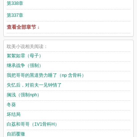
第338章
第337章
查看全部章节 ↓
耽美小说相关阅读：
絮絮如霏（母子）
继承战争（强制）
我把哥哥的黑道势力睡了（np 含骨科）
失忆后，对前夫一见钟情了
搁浅（强制nph）
冬葵
坏结局
白荔和哥哥（1V1骨科H）
自蹈覆辙