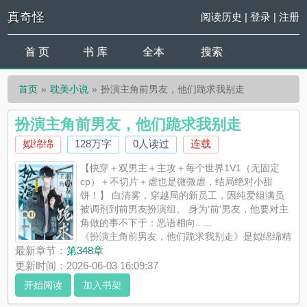
真奇怪
阅读历史
|
登录
|
注册
首 页
书 库
全本
搜索
首页
耽美小说
扮演主角前男友，他们跪求我别走
扮演主角前男友，他们跪求我别走
姒绵绵
128万字
0人读过
连载
【快穿＋双男主＋主攻＋每个世界1V1（无固定
cp）＋不切片＋虐也是微微虐，结局绝对小甜
饼！】 白清雾，穿越局的新员工，因纯爱组满员
被调剂到前男友扮演组。 身为‘前’男友，他要对主
角做的事不下于：恶语相向.. ...
《扮演主角前男友，他们跪求我别走》是姒绵绵精
心创作的耽美小说，真奇怪实时更新扮演主角前男友，他们跪求
最新章节：
第348章
我别走最新章节并且提供无弹窗阅读，书友所发表的扮演主角前
更新时间：2026-06-03 16:09:37
男友，他们跪求我别走评论，并不代表真奇怪赞同或者支持扮演
开始阅读
加入书架
主角前男友，他们跪求我别走读者的观点。