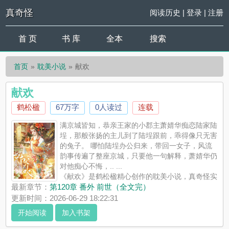
真奇怪
阅读历史
|
登录
|
注册
首 页
书 库
全本
搜索
首页
耽美小说
献欢
献欢
鹤松楹
67万字
0人读过
连载
满京城皆知，恭亲王家的小郡主萧婧华痴恋陆家陆
埕，那般张扬的主儿到了陆埕跟前，乖得像只无害
的兔子。 哪怕陆埕办公归来，带回一女子，风流
韵事传遍了整座京城，只要他一句解释，萧婧华仍
对他痴心不悔，.. ...
《献欢》是鹤松楹精心创作的耽美小说，真奇怪实
时更新献欢最新章节并且提供无弹窗阅读，书友所发表的献欢评
最新章节：
第120章 番外 前世（全文完）
论，并不代表真奇怪赞同或者支持献欢读者的观点。
更新时间：2026-06-29 18:22:31
开始阅读
加入书架