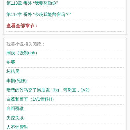
第113章 番外 “我要奖励你”
第112章 番外 “今晚我能留宿吗？”
查看全部章节 ↓
耽美小说相关阅读：
搁浅（强制nph）
冬葵
坏结局
李悯(兄妹)
暗恋的竹马交了男朋友（bg，弯掰直，1v2）
白荔和哥哥（1V1骨科H）
自蹈覆辙
失控关系
人不弱智时