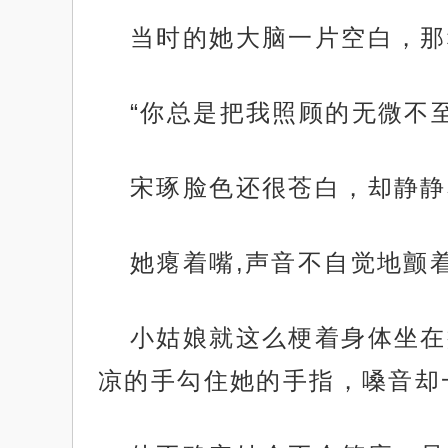
当时的她大脑一片空白，那
“你总是把我照顾的无微不至
宋琢脸色还很苍白，却静静
她瘪着嘴,声音不自觉地颤
小姑娘就这么梗着身体坐在
凉的手勾住她的手指，嗓音却一