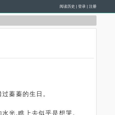
阅读历史
|
登录
|
注册
错过蓁蓁的生日。
的水光,瞧上去似乎是想哭。