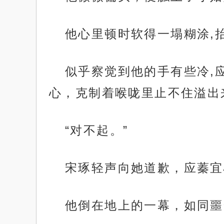
他心里顿时软得一塌糊涂,
似乎察觉到他的手有些冷,
心，克制着喉咙里止不住溢出
“对不起。”
宋琢轻声向她道歉，应蓁宜
他倒在地上的一幕，如同噩