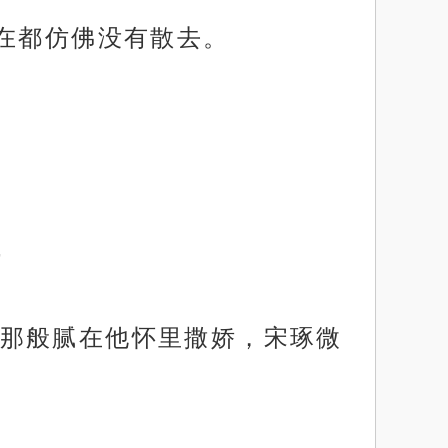
在都仿佛没有散去。
”
那般腻在他怀里撒娇，宋琢微