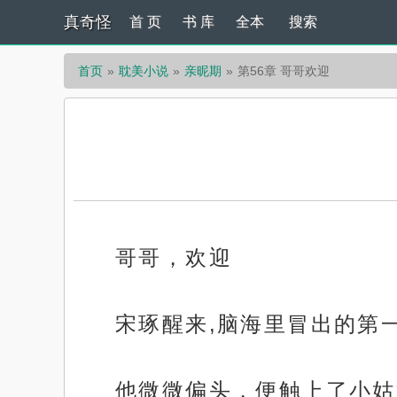
真奇怪
首 页
书 库
全本
搜索
首页
耽美小说
亲昵期
第56章 哥哥欢迎
哥哥，欢迎
宋琢醒来,脑海里冒出的第
他微微偏头，便触上了小姑