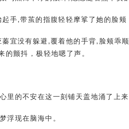
抬起手,带茧的指腹轻轻摩挲了她的脸颊
应蓁宜没有躲避,覆着他的手背,脸颊乖
来的颤抖，极轻地嗯了声。
心里的不安在这一刻铺天盖地涌了上来
梦浮现在脑海中。