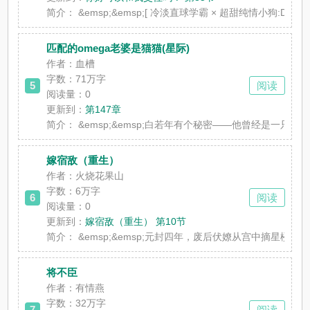
简介：
&emsp;&emsp;[ 冷淡直球学霸 × 超甜纯情小狗:D 
匹配的omega老婆是猫猫(星际)
作者：血槽
字数：71万字
5
阅读
阅读量：0
更新到：
第147章
简介：
&emsp;&emsp;白若年有个秘密——他曾经是一只猫。
嫁宿敌（重生）
作者：火烧花果山
字数：6万字
6
阅读
阅读量：0
更新到：
嫁宿敌（重生） 第10节
简介：
&emsp;&emsp;元封四年，废后伏嫽从宫中摘星楼
将不臣
作者：有情燕
字数：32万字
7
阅读