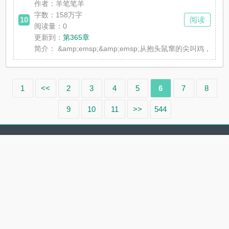
作者：羊笔笔羊
字数：158万字
10
阅读
阅读量：0
更新到：
第365章
简介：
&amp;emsp;&amp;emsp;从抱头鼠窜的尖叫鸡，
1
<<
2
3
4
5
6
7
8
9
10
11
>>
544