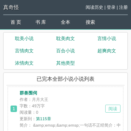
真奇怪
阅读历史
|
登录
|
注册
首 页
书 库
全本
搜索
耽美小说
耽美肉文
言情小说
言情肉文
百合小说
超爽肉文
浓情肉文
其他类型
已完本全部小说小说列表
群兽围伺
作者：月月大王
字数：49万字
1
阅读
阅读量：0
更新到：
第115章
简介：
&amp;emsp;&amp;emsp;一句话不正经简介：中