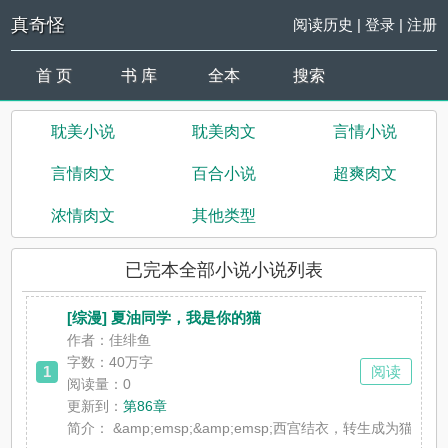
真奇怪
阅读历史
|
登录
|
注册
首 页
书 库
全本
搜索
耽美小说
耽美肉文
言情小说
言情肉文
百合小说
超爽肉文
浓情肉文
其他类型
已完本全部小说小说列表
[综漫] 夏油同学，我是你的猫
作者：佳绯鱼
字数：40万字
1
阅读
阅读量：0
更新到：
第86章
简介：
&amp;emsp;&amp;emsp;西宫结衣，转生成为猫