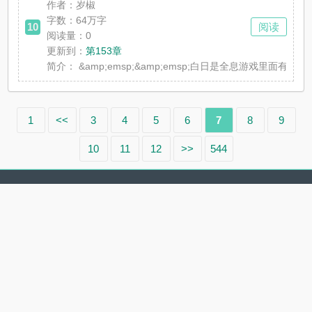
作者：岁椒
字数：64万字
10
阅读
阅读量：0
更新到：
第153章
简介：
&amp;emsp;&amp;emsp;白日是全息游戏里
1
<<
3
4
5
6
7
8
9
10
11
12
>>
544