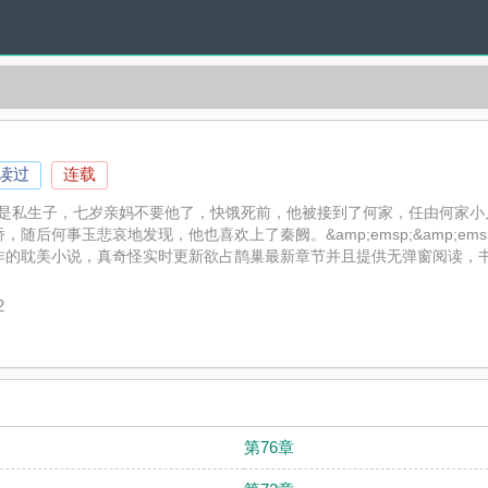
人读过
连载
p;何事玉是私生子，七岁亲妈不要他了，快饿死前，他被接到了何家，任由何家小儿子
后何事玉悲哀地发现，他也喜欢上了秦阙。&amp;emsp;&amp;emsp;但
作的耽美小说，真奇怪实时更新欲占鹊巢最新章节并且提供无弹窗阅读，
2
第76章