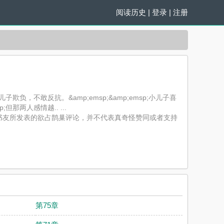
阅读历史
|
登录
|
注册
欺负，不敢反抗。&amp;emsp;&amp;emsp;小儿子喜
那两人感情越.. ...
书友所发表的欲占鹊巢评论，并不代表真奇怪赞同或者支持
第75章