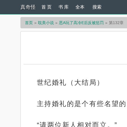
真奇怪
首 页
书 库
全本
搜索
首页
耽美小说
恶A玩了高冷E后反被惩罚
第132章
世纪婚礼（大结局）
主持婚礼的是个有些名望的
“请两位新人相对而立。”