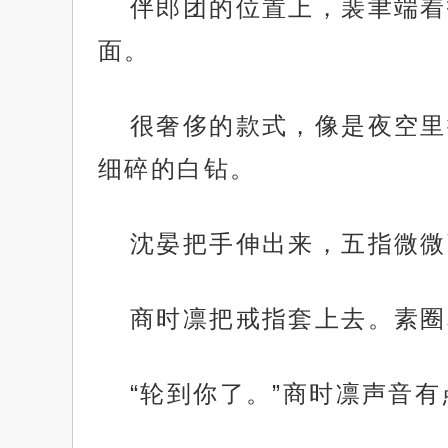
伴郎团的位置上，裴聿端着
面。
很奢侈的款式，像是夜空里
细碎的白钻。
沈晏把手伸出来，五指微微
商时凛把戒指套上去。素圈
“轮到你了。”商时凛声音有