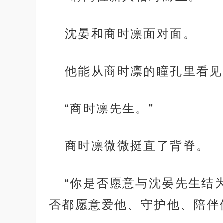
沈晏和商时凛面对面。
他能从商时凛的瞳孔里看见
“商时凛先生。”
商时凛微微挺直了背脊。
“你是否愿意与沈晏先生结
否都愿意爱他、守护他、陪伴