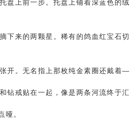
托盘上前一步。托盘上铺着深蓝色的绒
摘下来的两颗星。稀有的鸽血红宝石切
张开。无名指上那枚纯金素圈还戴着—
和钻戒贴在一起，像是两条河流终于汇
点哑。