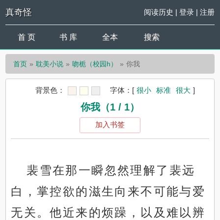
真奇怪
阅读历史
|
登录
|
注册
首 页
书 库
全本
搜索
首页
耽美小说
吻栀（校园h）
你我
背景色：
字体：
[
很小
标准
很大
]
你我（1 / 1）
加入书签
裴雪在那一瞬忽然理解了裴远
白，掌控欲的滋生向来不可能与爱
无关。他近来的烦躁，以及难以辨