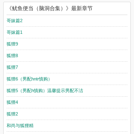
《鱿鱼便当（脑洞合集）》最新章节
哥妹篇2
哥妹篇1
狐狸9
狐狸8
狐狸7
狐狸6（男配hntr慎购）
狐狸5（男配h慎购）温馨提示男配不洁
狐狸4
狐狸2
和尚与狐狸精