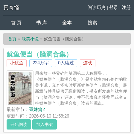
真奇怪
阅读历史
|
登录
|
注册
首 页
书 库
全本
搜索
首页
耽美小说
鱿鱼便当（脑洞合集）
鱿鱼便当（脑洞合集）
小鱿鱼
224万字
0人读过
连载
用来放一些零碎的脑洞第二人称预警 ...
《鱿鱼便当（脑洞合集）》是小鱿鱼精心创作的耽
美小说，真奇怪实时更新鱿鱼便当（脑洞合集）最
新章节并且提供无弹窗阅读，书友所发表的鱿鱼便
当（脑洞合集）评论，并不代表真奇怪赞同或者支
持鱿鱼便当（脑洞合集）读者的观点。
最新章节：
哥妹篇2
更新时间：2026-06-10 11:59:26
开始阅读
加入书架