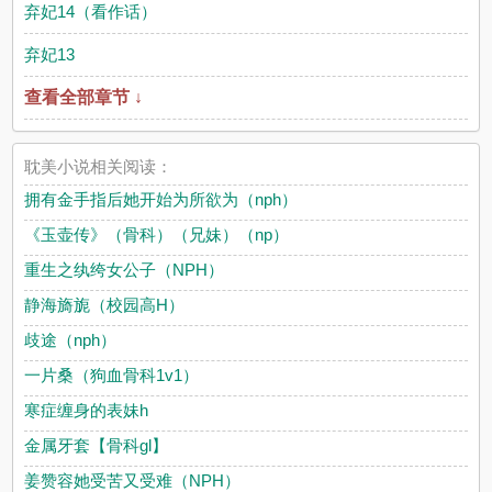
弃妃14（看作话）
弃妃13
查看全部章节 ↓
耽美小说相关阅读：
拥有金手指后她开始为所欲为（nph）
《玉壶传》（骨科）（兄妹）（np）
重生之纨绔女公子（NPH）
静海旖旎（校园高H）
歧途（nph）
一片桑（狗血骨科1v1）
寒症缠身的表妹h
金属牙套【骨科gl】
姜赞容她受苦又受难（NPH）