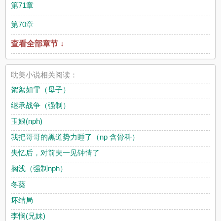
第71章
第70章
查看全部章节 ↓
耽美小说相关阅读：
絮絮如霏（母子）
继承战争（强制）
玉娘(nph)
我把哥哥的黑道势力睡了（np 含骨科）
失忆后，对前夫一见钟情了
搁浅（强制nph）
冬葵
坏结局
李悯(兄妹)