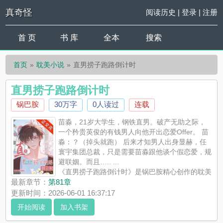
真奇怪
阅读历史
|
登录
|
注册
首 页
书 库
全本
搜索
首页
耽美小说
直男捞子跑路倒计时
直男捞子跑路倒计时
锅巴胺
30万字
0人读过
连载
苗淼，21岁大学生，钢铁直男。破产无助之际，
一个矜贵英俊的有钱男人向他开出恋爱Offer。 苗
淼：？（掉头就跑） 后来才知男人出身显赫，任
寰宇集团总裁，只是需要苗淼跟他谈个假恋爱，规
避联姻。而且….. ...
《直男捞子跑路倒计时》是锅巴胺精心创作的耽美
小说，真奇怪实时更新直男捞子跑路倒计时最新章节并且提供无
最新章节：
第81章
弹窗阅读，书友所发表的直男捞子跑路倒计时评论，并不代表真
更新时间：2026-06-01 16:37:17
奇怪赞同或者支持直男捞子跑路倒计时读者的观点。
开始阅读
加入书架